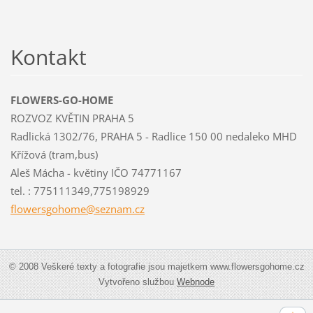
Kontakt
FLOWERS-GO-HOME
ROZVOZ KVĚTIN PRAHA 5
Radlická 1302/76, PRAHA 5 - Radlice 150 00 nedaleko MHD
Křížová (tram,bus)
Aleš Mácha - květiny IČO 74771167
tel. : 775111349,775198929
flowersg
ohome@se
znam.cz
© 2008 Veškeré texty a fotografie jsou majetkem www.flowersgohome.cz
Vytvořeno službou
Webnode