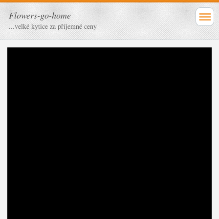
Flowers-go-home
...velké kytice za příjemné ceny