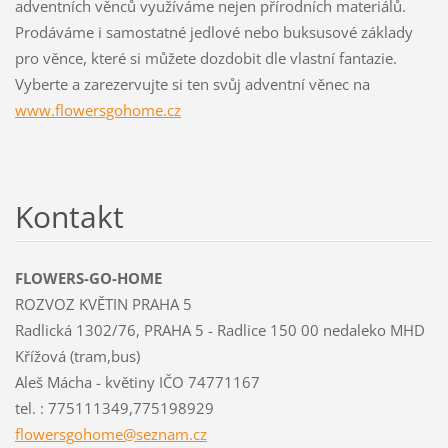
adventních věnců využíváme nejen přírodních materiálů.
Prodáváme i samostatné jedlové nebo buksusové základy
pro věnce, které si můžete dozdobit dle vlastní fantazie.
Vyberte a zarezervujte si ten svůj adventní věnec na
www.flowersgohome.cz
Kontakt
FLOWERS-GO-HOME
ROZVOZ KVĚTIN PRAHA 5
Radlická 1302/76, PRAHA 5 - Radlice 150 00 nedaleko MHD
Křížová (tram,bus)
Aleš Mácha - květiny IČO 74771167
tel. : 775111349,775198929
flowersg
ohome@se
znam.cz