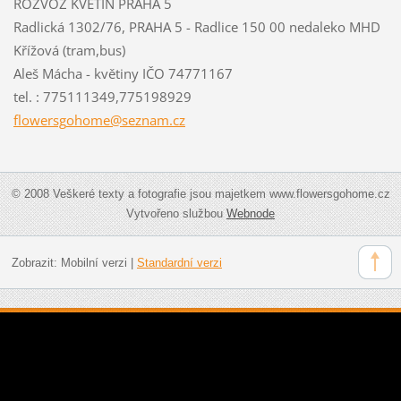
ROZVOZ KVĚTIN PRAHA 5
Radlická 1302/76, PRAHA 5 - Radlice 150 00 nedaleko MHD
Křížová (tram,bus)
Aleš Mácha - květiny IČO 74771167
tel. : 775111349,775198929
flowersg
ohome@se
znam.cz
© 2008 Veškeré texty a fotografie jsou majetkem www.flowersgohome.cz
Vytvořeno službou
Webnode
Zobrazit:
Mobilní verzi
|
Standardní verzi