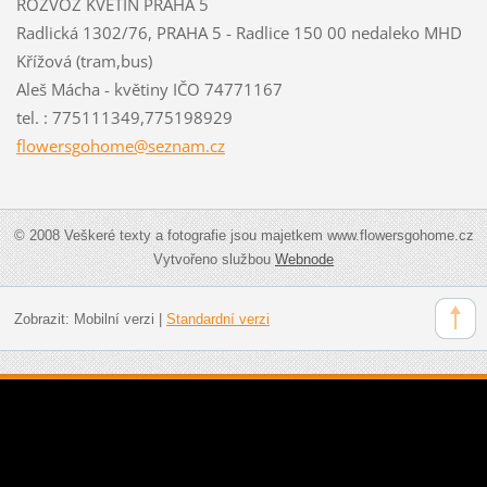
ROZVOZ KVĚTIN PRAHA 5
Radlická 1302/76, PRAHA 5 - Radlice 150 00 nedaleko MHD
Křížová (tram,bus)
Aleš Mácha - květiny IČO 74771167
tel. : 775111349,775198929
flowersg
ohome@se
znam.cz
© 2008 Veškeré texty a fotografie jsou majetkem www.flowersgohome.cz
Vytvořeno službou
Webnode
Zobrazit:
Mobilní verzi
|
Standardní verzi