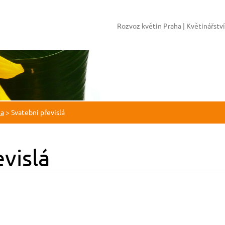
Rozvoz květin Praha | Květinářstv
ha
>
Svatební převislá
vislá