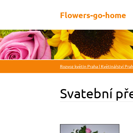
Flowers-go-home
Rozvoz květin Praha | Květinářství Pra
Svatební pře