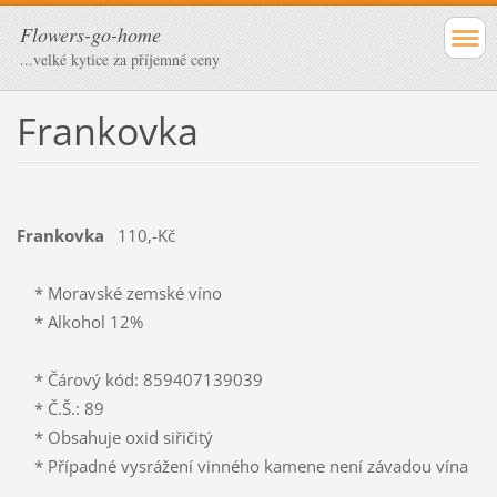
Flowers-go-home
...velké kytice za příjemné ceny
Frankovka
Frankovka
110,-Kč
* Moravské zemské víno
* Alkohol 12%
* Čárový kód: 859407139039
* Č.Š.: 89
* Obsahuje oxid siřičitý
* Případné vysrážení vinného kamene není závadou vína