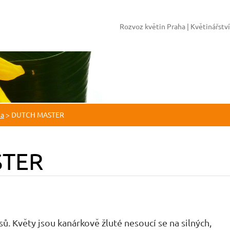
Rozvoz květin Praha | Květinářstv
ha
>
DUTCH MASTER
STER
ů. Květy jsou kanárkově žluté nesoucí se na silných,