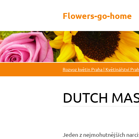
Flowers-go-home
Rozvoz květin Praha | Květinářství Pra
DUTCH MA
Jeden z nejmohutnějších narcis