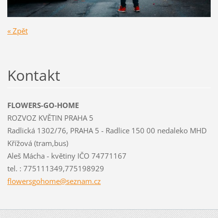
« Zpět
Kontakt
FLOWERS-GO-HOME
ROZVOZ KVĚTIN PRAHA 5
Radlická 1302/76, PRAHA 5 - Radlice 150 00 nedaleko MHD
Křížová (tram,bus)
Aleš Mácha - květiny IČO 74771167
tel. : 775111349,775198929
flowersg
ohome@se
znam.cz