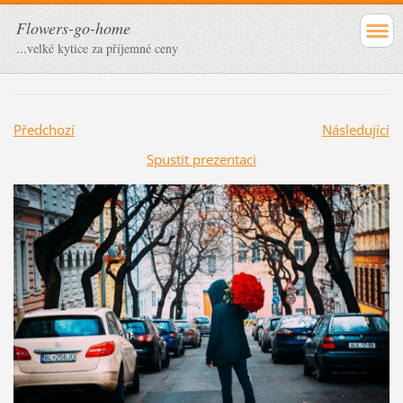
Flowers-go-home
...velké kytice za příjemné ceny
Předchozí
Následující
Spustit prezentaci