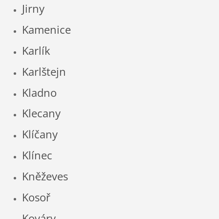
Jirny
Kamenice
Karlík
Karlštejn
Kladno
Klecany
Klíčany
Klínec
Kněževes
Kosoř
Kováry