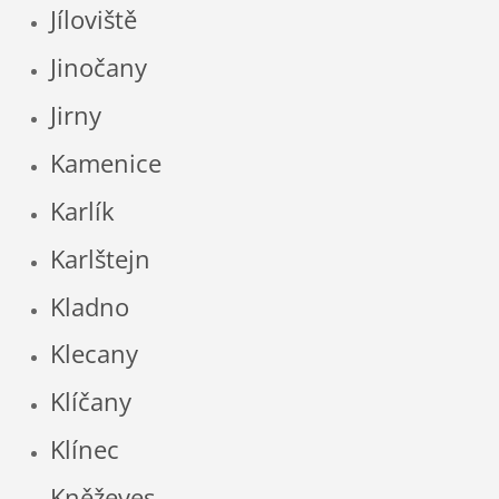
Jíloviště
Jinočany
Jirny
Kamenice
Karlík
Karlštejn
Kladno
Klecany
Klíčany
Klínec
Kněževes