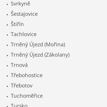
Svrkyně
Šestajovice
Štiřín
Tachlovice
Trněný Újezd (Mořina)
Trněný Újezd (Zákolany)
Trnová
Třebohostice
Třebotov
Tuchoměřice
Tursko