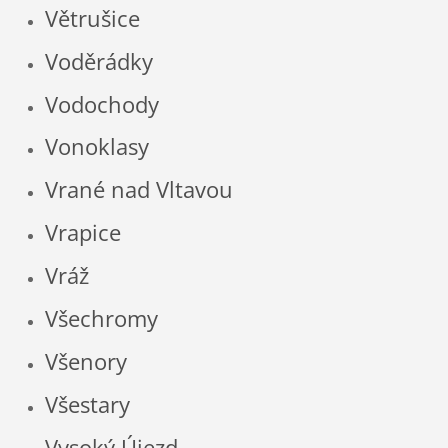
Větrušice
Voděrádky
Vodochody
Vonoklasy
Vrané nad Vltavou
Vrapice
Vráž
Všechromy
Všenory
Všestary
Vysoký Újezd