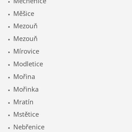
Měchenice
Měšice
Mezouň
Mezouň
Mírovice
Modletice
Mořina
Mořinka
Mratín
Mstětice
Nebřenice