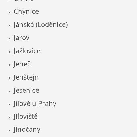
Chýnice
Jánská (Loděnice)
Jarov
Jažlovice
Jeneč
Jenštejn
Jesenice
Jílové u Prahy
Jíloviště
Jinočany