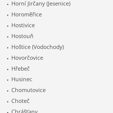
Horní Jirčany (Jesenice)
Horoměřice
Hostivice
Hostouň
Hoštice (Vodochody)
Hovorčovice
Hřebeč
Husinec
Chomutovice
Choteč
Chrášťany